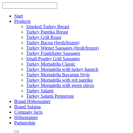
Skip
to
content
Start
Products
Smoked Turkey Breast
Turkey Paprika Breast
Turkey Grill Roast
Turkey Bacon (fresh/frozen)
Turkey Wiener Sausages (fresh/frozen)
Turkey Frankfurter Sausages
Small Poultry Grill Sausages
Turkey Mortadella Classic
Turkey Mortadella with turkey haunch
Turkey Mortadella Bavarian Style
Turkey Mortadella with red paprika
Turkey Mortadella with green olives
Turkey Salami
Turkey Salami Pepperoni
Brand Höhenrainer
Brand Salama
Company facts
Höhenrainer
Partnership