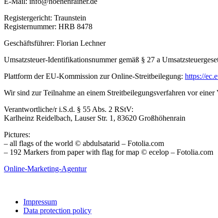
E-Mail: info@hoehenrainer.de
Registergericht: Traunstein
Registernummer: HRB 8478
Geschäftsführer: Florian Lechner
Umsatzsteuer-Identifikationsnummer gemäß § 27 a Umsatzsteuerges
Plattform der EU-Kommission zur Online-Streitbeilegung:
https://ec.
Wir sind zur Teilnahme an einem Streitbeilegungsverfahren vor einer V
Verantwortliche/r i.S.d. § 55 Abs. 2 RStV:
Karlheinz Reidelbach, Lauser Str. 1, 83620 Großhöhenrain
Pictures:
– all flags of the world © abdulsatarid – Fotolia.com
– 192 Markers from paper with flag for map © ecelop – Fotolia.com
Online-Marketing-Agentur
Impressum
Data protection policy