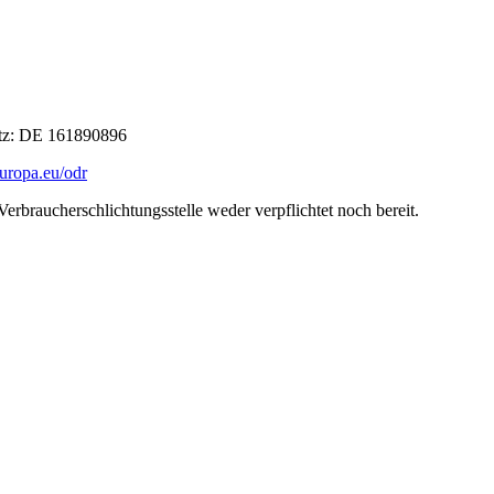
etz: DE 161890896
europa.eu/odr
erbraucherschlichtungsstelle weder verpflichtet noch bereit.